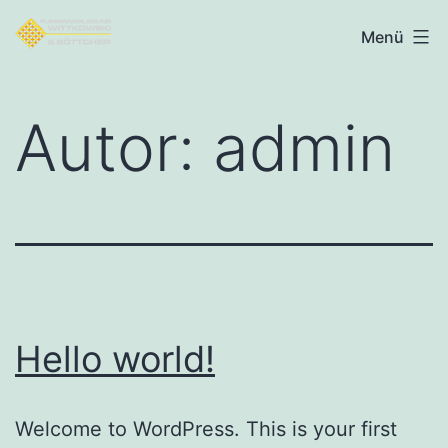
Zum
Fliesenverlegung
Menü
Inhalt
Wittkowski
springen
Böttcher
Autor:
admin
GmbH
Hello world!
Welcome to WordPress. This is your first